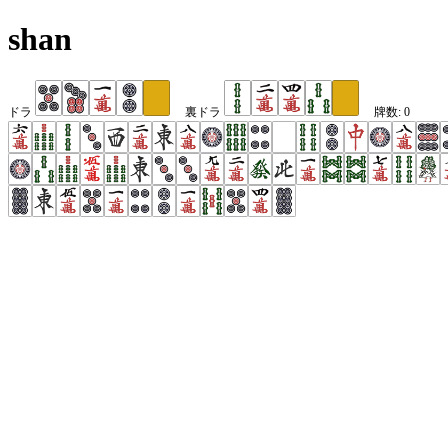
shan
ドラ
裏ドラ
牌数:
0